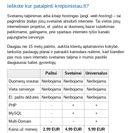
Ieškote kur patalpinti krepsinistau.lt?
Svetainių talpinimas arba kitaip hostingas (angl.
web hosting
) – tai
pagrindinis būdas jūsų svetainei atsidurti internete. Tai vietos jūsų
internetiniam projektui, el. paštui ar duomenų bazei suteikimas
patikimame, galingame, prie spartaus interneto ryšio kanalo
pajungtame serveryje.
Daugiau nei 15 metų patirtis, aukšta klientų aptarnavimo kokybė,
lankstūs paslaugų planai ir patraukli kainodara nulėmė, kad šiandien
pas mus savo interneto svetaines talpina ir mumis pasitiki
daugiausiai šalies gyventojų.
Paštui
Svetainei
Universalus
Duomenų srautas
Neribojama
Neribojama
Neribojama
Vieta serveryje
Neribojama
Neribojama
Neribojama
El. pašto dėžutės
Neribojama
Neribojama
Neribojama
PHP
-
+
+
MySQL
-
+
+
Multi-Domain
-
-
+
Kaina už mėnesį
2.99 EUR
4.99 EUR
9.99 EUR