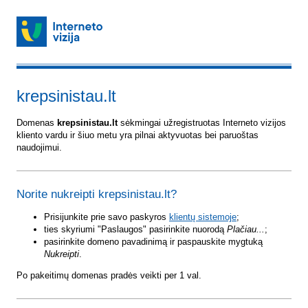
krepsinistau.lt
Domenas
krepsinistau.lt
sėkmingai užregistruotas Interneto vizijos
kliento vardu ir šiuo metu yra pilnai aktyvuotas bei paruoštas
naudojimui.
Norite nukreipti krepsinistau.lt?
Prisijunkite prie savo paskyros
klientų sistemoje
;
ties skyriumi "Paslaugos" pasirinkite nuorodą
Plačiau...
;
pasirinkite domeno pavadinimą ir paspauskite mygtuką
Nukreipti
.
Po pakeitimų domenas pradės veikti per 1 val.