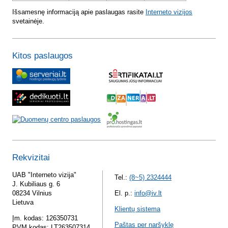
Išsamesnę informaciją apie paslaugas rasite
Interneto vizijos
svetainėje.
Kitos paslaugos
Rekvizitai
UAB "Interneto vizija"
Tel.:
(8~5) 2324444
J. Kubiliaus g. 6
08234 Vilnius
El. p.:
info@iv.lt
Lietuva
Klientų sistema
Įm. kodas: 126350731
Paštas per naršyklę
PVM kodas: LT263507314