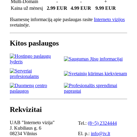
Multi-Domain
-
-
+
Kaina už mėnesį
2.99 EUR
4.99 EUR
9.99 EUR
Išsamesnę informaciją apie paslaugas rasite
Interneto vizijos
svetainėje.
Kitos paslaugos
Rekvizitai
UAB "Interneto vizija"
Tel.:
(8~5) 2324444
J. Kubiliaus g. 6
08234 Vilnius
El. p.:
info@iv.lt