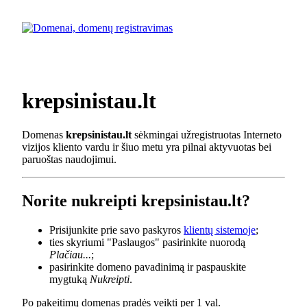
krepsinistau.lt
Domenas
krepsinistau.lt
sėkmingai užregistruotas Interneto
vizijos kliento vardu ir šiuo metu yra pilnai aktyvuotas bei
paruoštas naudojimui.
Norite nukreipti krepsinistau.lt?
Prisijunkite prie savo paskyros
klientų sistemoje
;
ties skyriumi "Paslaugos" pasirinkite nuorodą
Plačiau...
;
pasirinkite domeno pavadinimą ir paspauskite
mygtuką
Nukreipti
.
Po pakeitimų domenas pradės veikti per 1 val.