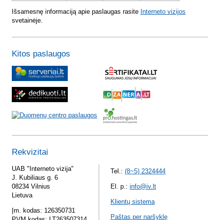
Išsamesnę informaciją apie paslaugas rasite
Interneto vizijos
svetainėje.
Kitos paslaugos
Rekvizitai
UAB "Interneto vizija"
Tel.:
(8~5) 2324444
J. Kubiliaus g. 6
08234 Vilnius
El. p.:
info@iv.lt
Lietuva
Klientų sistema
Įm. kodas: 126350731
Paštas per naršyklę
PVM kodas: LT263507314