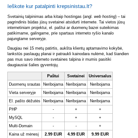
Ieškote kur patalpinti krepsinistau.lt?
Svetainių talpinimas arba kitaip hostingas (angl.
web hosting
) – tai
pagrindinis būdas jūsų svetainei atsidurti internete. Tai vietos jūsų
internetiniam projektui, el. paštui ar duomenų bazei suteikimas
patikimame, galingame, prie spartaus interneto ryšio kanalo
pajungtame serveryje.
Daugiau nei 15 metų patirtis, aukšta klientų aptarnavimo kokybė,
lankstūs paslaugų planai ir patraukli kainodara nulėmė, kad šiandien
pas mus savo interneto svetaines talpina ir mumis pasitiki
daugiausiai šalies gyventojų.
Paštui
Svetainei
Universalus
Duomenų srautas
Neribojama
Neribojama
Neribojama
Vieta serveryje
Neribojama
Neribojama
Neribojama
El. pašto dėžutės
Neribojama
Neribojama
Neribojama
PHP
-
+
+
MySQL
-
+
+
Multi-Domain
-
-
+
Kaina už mėnesį
2.99 EUR
4.99 EUR
9.99 EUR