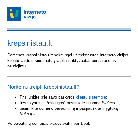
krepsinistau.lt
Domenas
krepsinistau.lt
sėkmingai užregistruotas Interneto vizijos
kliento vardu ir šiuo metu yra pilnai aktyvuotas bei paruoštas
naudojimui.
Norite nukreipti krepsinistau.lt?
Prisijunkite prie savo paskyros
klientų sistemoje
;
ties skyriumi "Paslaugos" pasirinkite nuorodą
Plačiau...
;
pasirinkite domeno pavadinimą ir paspauskite mygtuką
Nukreipti
.
Po pakeitimų domenas pradės veikti per 1 val.