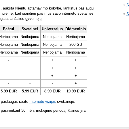
S
s, aukšta klientų aptarnavimo kokybė, lankstūs paslaugų
ra nulėmė, kad šiandien pas mus savo interneto svetaines
S
ugiausiai šalies gyventojų.
Paštui
Svetainei
Universalus
Didmeninis
Neribojama
Neribojama
Neribojama
Neribojama
Neribojama
Neribojama
Neribojama
200 GB
Neribojama
Neribojama
Neribojama
Neribojama
-
+
+
+
-
+
+
+
-
-
+
+
-
-
-
+
5.99 EUR
5.99 EUR
8.99 EUR
19.99 EUR
 paslaugas rasite
Interneto vizijos
svetainėje.
 pasirenkant 36 mėn. mokėjimo periodą. Kainos yra