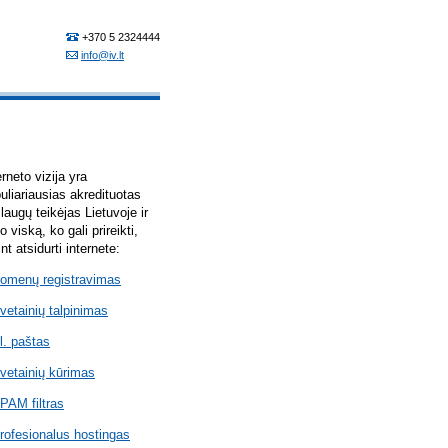
erneto vizija yra
uliariausias akredituotas
laugų teikėjas Lietuvoje ir
lo viską, ko gali prireikti,
int atsidurti internete:
omenų registravimas
vetainių talpinimas
l. paštas
vetainių kūrimas
PAM filtras
rofesionalus hostingas