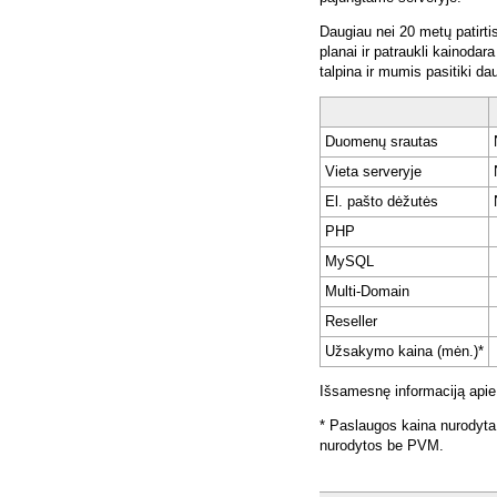
Daugiau nei 20 metų patirti
planai ir patraukli kainoda
talpina ir mumis pasitiki da
Duomenų srautas
Vieta serveryje
El. pašto dėžutės
PHP
MySQL
Multi-Domain
Reseller
Užsakymo kaina (mėn.)*
Išsamesnę informaciją apie
* Paslaugos kaina nurodyta
nurodytos be PVM.