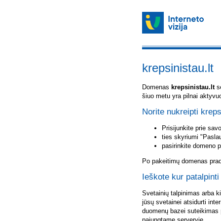
krepsinistau.lt
Domenas
krepsinistau.lt
sė
šiuo metu yra pilnai aktyvu
Norite nukreipti kreps
Prisijunkite prie sa
ties skyriumi "Pasla
pasirinkite domeno 
Po pakeitimų domenas pradė
Ieškote kur patalpinti
Svetainių talpinimas arba k
jūsų svetainei atsidurti inte
duomenų bazei suteikimas p
pajungtame serveryje.