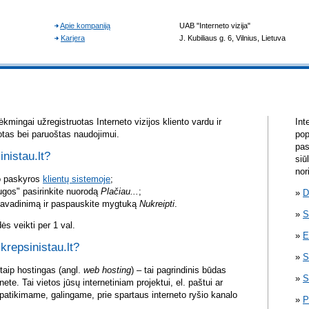
kmingai užregistruotas Interneto vizijos kliento vardu ir
Int
otas bei paruoštas naudojimui.
pop
pas
inistau.lt?
siū
nor
vo paskyros
klientų sistemoje
;
ugos" pasirinkite nuorodą
Plačiau...
;
D
pavadinimą ir paspauskite mygtuką
Nukreipti
.
S
s veikti per 1 val.
E
 krepsinistau.lt?
S
itaip hostingas (angl.
web hosting
) – tai pagrindinis būdas
S
rnete. Tai vietos jūsų internetiniam projektui, el. paštui ar
atikimame, galingame, prie spartaus interneto ryšio kanalo
P