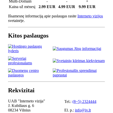
Multi-Domain
-
-
+
Kaina už mėnesį
2.99 EUR
4.99 EUR
9.99 EUR
Išsamesnę informaciją apie paslaugas rasite
Interneto vizijos
svetainėje.
Kitos paslaugos
Rekvizitai
UAB "Interneto vizija"
Tel.:
(8~5) 2324444
J. Kubiliaus g. 6
08234 Vilnius
El. p.:
info@iv.lt