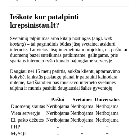
Ieškote kur patalpinti
krepsinistau.lt?
Svetainių talpinimas arba kitaip hostingas (angl.
web
hosting
) – tai pagrindinis būdas jūsų svetainei atsidurti
internete. Tai vietos jūsų internetiniam projektui, el. paštui ar
duomenų bazei suteikimas patikimame, galingame, prie
spartaus interneto ryšio kanalo pajungtame serveryje.
Daugiau nei 15 metų patirtis, aukšta klientų aptarnavimo
kokybė, lankstūs paslaugų planai ir patraukli kainodara
nulėmė, kad šiandien pas mus savo interneto svetaines
talpina ir mumis pasitiki daugiausiai šalies gyventojų.
Paštui
Svetainei
Universalus
Duomenų srautas
Neribojama
Neribojama
Neribojama
Vieta serveryje
Neribojama
Neribojama
Neribojama
El. pašto dėžutės
Neribojama
Neribojama
Neribojama
PHP
-
+
+
MySQL
-
+
+