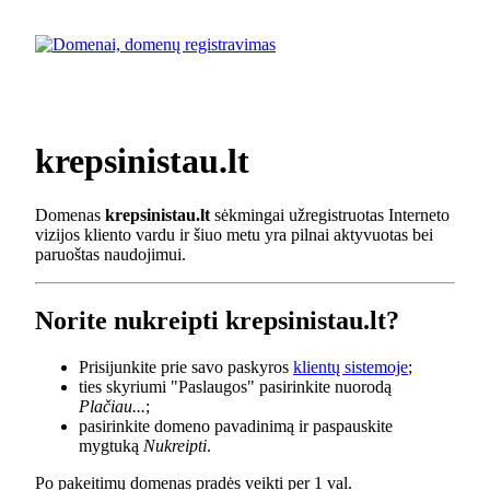
krepsinistau.lt
Domenas
krepsinistau.lt
sėkmingai užregistruotas Interneto
vizijos kliento vardu ir šiuo metu yra pilnai aktyvuotas bei
paruoštas naudojimui.
Norite nukreipti krepsinistau.lt?
Prisijunkite prie savo paskyros
klientų sistemoje
;
ties skyriumi "Paslaugos" pasirinkite nuorodą
Plačiau...
;
pasirinkite domeno pavadinimą ir paspauskite
mygtuką
Nukreipti
.
Po pakeitimų domenas pradės veikti per 1 val.