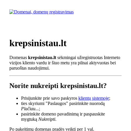
krepsinistau.lt
Domenas
krepsinistau.lt
sėkmingai užregistruotas Interneto
vizijos kliento vardu ir šiuo metu yra pilnai aktyvuotas bei
paruoštas naudojimui.
Norite nukreipti krepsinistau.lt?
Prisijunkite prie savo paskyros
klientų sistemoje
;
ties skyriumi "Paslaugos" pasirinkite nuorodą
Plačiau...
;
pasirinkite domeno pavadinimą ir paspauskite
mygtuką
Nukreipti
.
Po pakeitimų domenas pradės veikti per 1 val.