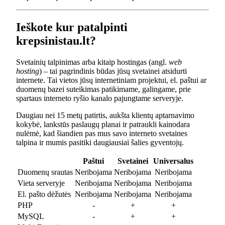
Ieškote kur patalpinti
krepsinistau.lt?
Svetainių talpinimas arba kitaip hostingas (angl.
web
hosting
) – tai pagrindinis būdas jūsų svetainei atsidurti
internete. Tai vietos jūsų internetiniam projektui, el. paštui ar
duomenų bazei suteikimas patikimame, galingame, prie
spartaus interneto ryšio kanalo pajungtame serveryje.
Daugiau nei 15 metų patirtis, aukšta klientų aptarnavimo
kokybė, lankstūs paslaugų planai ir patraukli kainodara
nulėmė, kad šiandien pas mus savo interneto svetaines
talpina ir mumis pasitiki daugiausiai šalies gyventojų.
Paštui
Svetainei
Universalus
Duomenų srautas
Neribojama
Neribojama
Neribojama
Vieta serveryje
Neribojama
Neribojama
Neribojama
El. pašto dėžutės
Neribojama
Neribojama
Neribojama
PHP
-
+
+
MySQL
-
+
+