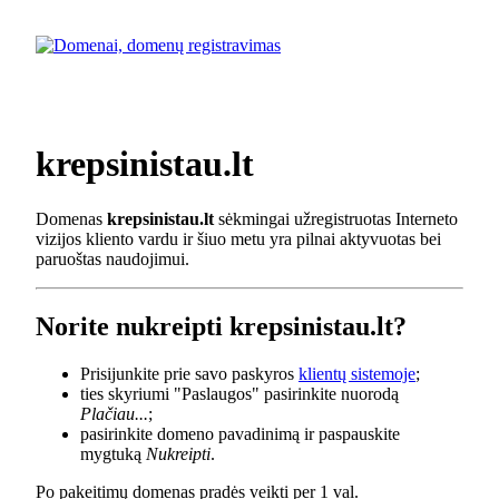
krepsinistau.lt
Domenas
krepsinistau.lt
sėkmingai užregistruotas Interneto
vizijos kliento vardu ir šiuo metu yra pilnai aktyvuotas bei
paruoštas naudojimui.
Norite nukreipti krepsinistau.lt?
Prisijunkite prie savo paskyros
klientų sistemoje
;
ties skyriumi "Paslaugos" pasirinkite nuorodą
Plačiau...
;
pasirinkite domeno pavadinimą ir paspauskite
mygtuką
Nukreipti
.
Po pakeitimų domenas pradės veikti per 1 val.