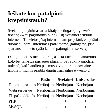
Ieškote kur patalpinti
krepsinistau.lt?
Svetainių talpinimas arba kitaip hostingas (angl.
web
hosting
) – tai pagrindinis būdas jūsų svetainei atsidurti
internete. Tai vietos jūsų internetiniam projektui, el. paštui ar
duomenų bazei suteikimas patikimame, galingame, prie
spartaus interneto ryšio kanalo pajungtame serveryje.
Daugiau nei 15 metų patirtis, aukšta klientų aptarnavimo
kokybė, lankstūs paslaugų planai ir patraukli kainodara
nulėmė, kad šiandien pas mus savo interneto svetaines
talpina ir mumis pasitiki daugiausiai šalies gyventojų.
Paštui
Svetainei
Universalus
Duomenų srautas
Neribojama
Neribojama
Neribojama
Vieta serveryje
Neribojama
Neribojama
Neribojama
El. pašto dėžutės
Neribojama
Neribojama
Neribojama
PHP
-
+
+
MySQL
-
+
+